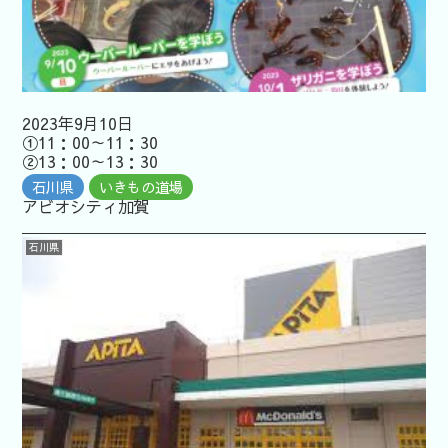
あそべ～る
2023年9月10日
水族館
①11：00～11：30
②13：00～13：30
いきもの道
石川県
いきもの道場
場
アビオシティ加賀
新着イベン
ト
石川県
イベント検
索
いきもの道
場予約方法