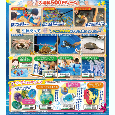
開催企業向
けはコチラ
あそべ～る
水族館
いきもの道
場
新着イベン
ト
イベント検