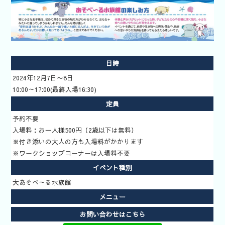
索
いきもの道
場予約方法
日時
2024年12月7日〜8日
10:00～17:00(最終入場16:30)
定員
予約不要
入場料：お一人様500円（2歳以下は無料）
※付き添いの大人の方も入場料がかかります
※ワークショップコーナーは入場料不要
イベント種別
大あそべ～る水族館
メニュー
お問い合わせはこちら