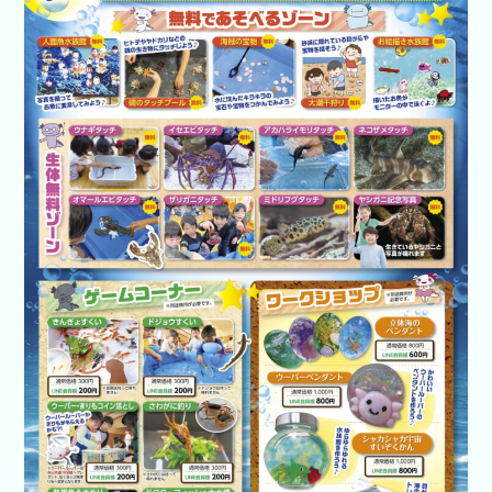
開催企業向
けはコチラ
あそべ～る
水族館
いきもの道
場
新着イベン
ト
イベント検
索