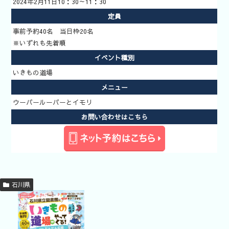
2024年2月11日10：30～11：30
場
定員
新着イベン
事前予約40名 当日枠20名
ト
※いずれも先着順
イベント検
イベント種別
索
いきもの道場
いきもの道
メニュー
場予約方法
ウーパールーパーとイモリ
お問い合わせはこちら
石川県