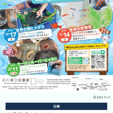
開催企業向
けはコチラ
あそべ～る
2023.11.11
水族館
日時
いきもの道