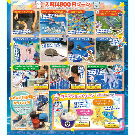
開催企業向
けはコチラ
あそべ～る
水族館
いきもの道
場
新着イベン
ト