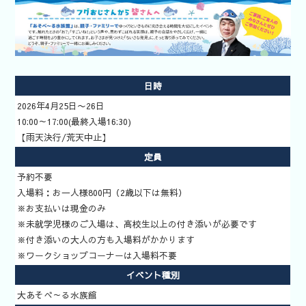
イベント検
索
いきもの道
場予約方法
日時
2026年4月25日〜26日
10:00～17:00(最終入場16:30)
【雨天決行/荒天中止】
定員
予約不要
入場料：お一人様800円（2歳以下は無料）
※お支払いは現金のみ
※未就学児様のご入場は、高校生以上の付き添いが必要です
※付き添いの大人の方も入場料がかかります
※ワークショップコーナーは入場料不要
イベント種別
大あそべ～る水族館