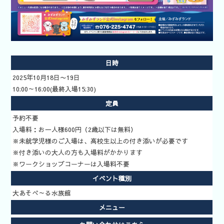
索
いきもの道
場予約方法
日時
2025年10月18日〜19日
10:00～16:00(最終入場15:30)
定員
予約不要
入場料：お一人様600円（2歳以下は無料）
※未就学児様のご入場は、高校生以上の付き添いが必要です
※付き添いの大人の方も入場料がかかります
※ワークショップコーナーは入場料不要
イベント種別
大あそべ～る水族館
メニュー