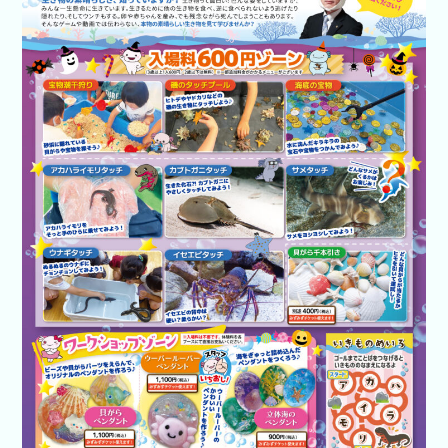
開催企業向
けはコチラ
あそべ～る
水族館
いきもの道
場
新着イベン
ト
イベント検