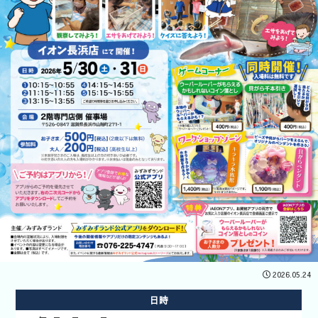
開催企業向
けはコチラ
2026.05.24
あそべ～る
日時