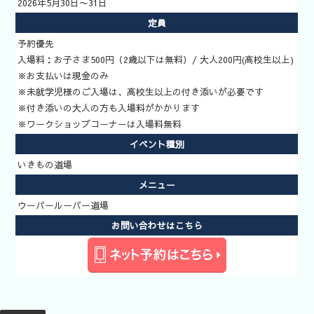
水族館
2026年5月30日〜31日
いきもの道
定員
場
予約優先
新着イベン
入場料：お子さま500円（2歳以下は無料）/ 大人200円(高校生以上)
※お支払いは現金のみ
ト
※未就学児様のご入場は、高校生以上の付き添いが必要です
イベント検
※付き添いの大人の方も入場料がかかります
索
※ワークショップコーナーは入場料無料
いきもの道
イベント種別
場予約方法
いきもの道場
メニュー
ウーパールーパー道場
お問い合わせはこちら