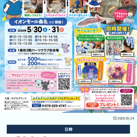
開催企業向
けはコチラ
2026.05.24
あそべ～る
日時