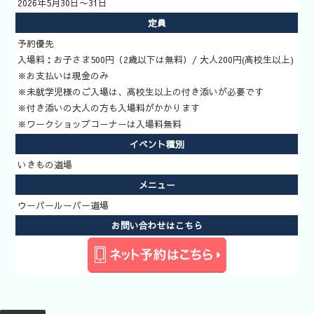
水族館
2026年5月30日〜31日
いきもの道
定員
場
予約優先
新着イベン
入場料：お子さま500円（2歳以下は無料）/ 大人200円(高校生以上)
※お支払いは現金のみ
ト
※未就学児様のご入場は、高校生以上の付き添いが必要です
イベント検
※付き添いの大人の方も入場料がかかります
索
※ワークショップコーナーは入場料無料
いきもの道
イベント種別
場予約方法
いきもの道場
メニュー
ウーパールーパー道場
お問い合わせはこちら