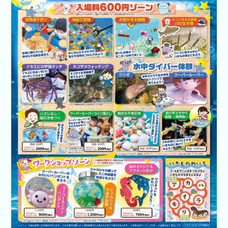
開催企業向
けはコチラ
あそべ～る
水族館
いきもの道
場
新着イベン
ト
イベント検