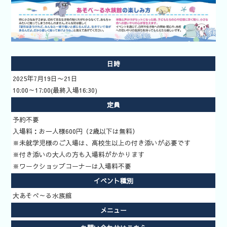
索
いきもの道
場予約方法
日時
2025年7月19日〜21日
10:00～17:00(最終入場16:30)
定員
予約不要
入場料：お一人様600円（2歳以下は無料）
※未就学児様のご入場は、高校生以上の付き添いが必要です
※付き添いの大人の方も入場料がかかります
※ワークショップコーナーは入場料不要
イベント種別
大あそべ～る水族館
メニュー