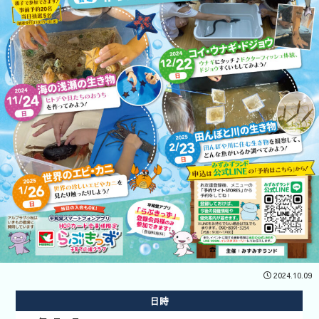
開催企業向
けはコチラ
2024.10.09
あそべ～る
日時
水族館