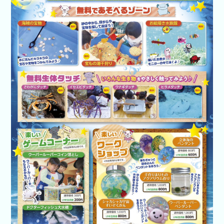
開催企業向
けはコチラ
あそべ～る
水族館
いきもの道
場
新着イベン
ト
イベント検
索
いきもの道